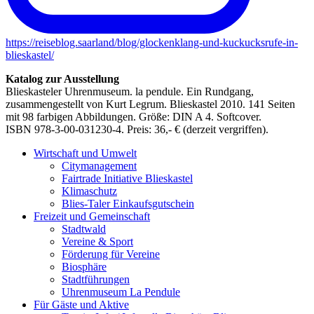
https://reiseblog.saarland/blog/glockenklang-und-kuckucksrufe-in-
blieskastel/
Katalog zur Ausstellung
Blieskasteler Uhrenmuseum. la pendule. Ein Rundgang,
zusammengestellt von Kurt Legrum. Blieskastel 2010. 141 Seiten
mit 98 farbigen Abbildungen. Größe: DIN A 4. Softcover.
ISBN 978-3-00-031230-4. Preis: 36,- € (derzeit vergriffen).
Wirtschaft und Umwelt
Citymanagement
Fairtrade Initiative Blieskastel
Klimaschutz
Blies-Taler Einkaufsgutschein
Freizeit und Gemeinschaft
Stadtwald
Vereine & Sport
Förderung für Vereine
Biosphäre
Stadtführungen
Uhrenmuseum La Pendule
Für Gäste und Aktive