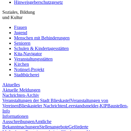
Hinweisgeberschutzgesetz
Soziales, Bildung
und Kultur
Frauen
Jugend
Menschen mit Behinderungen
Senioren
Schulen & Kindertagesstätten
Kita-Navigator
Veranstaltungsstätten
Kirchen
Notinsel-Projekt
Stadtbücherei
Aktuelles
Aktuelle Meldungen
Nachrichten-Archiv
Veranstaltungen der Stadt Blieskastel
Veranstaltungen von
Vereinen
Blieskasteler Nachrichten
Leerstandsmelder-KIP
Baustellen-
Info
Informationen
Ausschreibungen
Amtliche
Bekanntmachungen
Stellenangebote
Geförderte