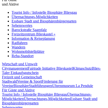
und Aktive
Tourist Info / Infostelle Biosphäre Bliesgau
Übernachtungs-Möglichkeiten
Essbare Stadt und Biosphärenbürgergarten
Sehenswertes
Barockstraße Saarpfalz
Freizeitzentrum Blieskastel »
Information & Reiseplanung
Radfahren
Wandern
Wohnmobilstellplätze
Reha-Standort
Wirtschaft und Umwelt
Citymanagement
Fairtrade Initiative Blieskastel
Klimaschutz
Blies-
Taler Einkaufsgutschein
Freizeit und Gemeinschaft
Stadtwald
Vereine & Sport
Förderung für
Vereine
Biosphäre
Stadtführungen
Uhrenmuseum La Pendule
Für Gäste und Aktive
Tourist Info / Infostelle Biosphäre Bliesgau
Übernachtungs-
Möglichkeiten
Übernachtungs-Möglichkeiten
Essbare Stadt und
Biosphärenbürgergarten
Sehenswertes