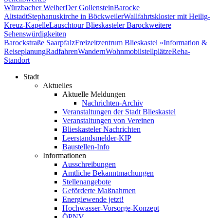
Würzbacher Weiher
Der Gollenstein
Barocke
Altstadt
Stephanuskirche in Böckweiler
Wallfahrtskloster mit Heilig-
Kreuz-Kapelle
Lauschtour Blieskasteler Barock
weitere
Sehenswürdigkeiten
Barockstraße Saarpfalz
Freizeitzentrum Blieskastel »
Information &
Reiseplanung
Radfahren
Wandern
Wohnmobilstellplätze
Reha-
Standort
Stadt
Aktuelles
Aktuelle Meldungen
Nachrichten-Archiv
Veranstaltungen der Stadt Blieskastel
Veranstaltungen von Vereinen
Blieskasteler Nachrichten
Leerstandsmelder-KIP
Baustellen-Info
Informationen
Ausschreibungen
Amtliche Bekanntmachungen
Stellenangebote
Geförderte Maßnahmen
Energiewende jetzt!
Hochwasser-Vorsorge-Konzept
ÖPNV