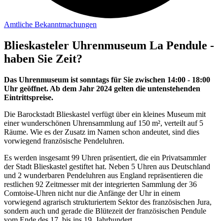
Amtliche Bekanntmachungen
Blieskasteler Uhrenmuseum La Pendule -
haben Sie Zeit?
Das Uhrenmuseum ist sonntags für Sie zwischen 14:00 - 18:00
Uhr geöffnet. Ab dem Jahr 2024 gelten die untenstehenden
Eintrittspreise.
Die Barockstadt Blieskastel verfügt über ein kleines Museum mit
einer wunderschönen Uhrensammlung auf 150 m², verteilt auf 5
Räume. Wie es der Zusatz im Namen schon andeutet, sind dies
vorwiegend französische Pendeluhren.
Es werden insgesamt 99 Uhren präsentiert, die ein Privatsammler
der Stadt Blieskastel gestiftet hat. Neben 5 Uhren aus Deutschland
und 2 wunderbaren Pendeluhren aus England repräsentieren die
restlichen 92 Zeitmesser mit der integrierten Sammlung der 36
Comtoise-Uhren nicht nur die Anfänge der Uhr in einem
vorwiegend agrarisch strukturiertem Sektor des französischen Jura,
sondern auch und gerade die Blütezeit der französischen Pendule
vom Ende des 17. bis ins 19. Jahrhundert.