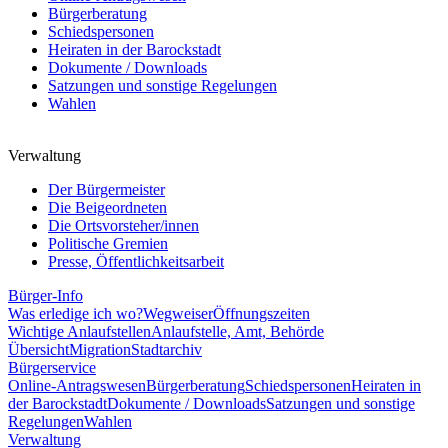
Bürgerberatung
Schiedspersonen
Heiraten in der Barockstadt
Dokumente / Downloads
Satzungen und sonstige Regelungen
Wahlen
Verwaltung
Der Bürgermeister
Die Beigeordneten
Die Ortsvorsteher/innen
Politische Gremien
Presse, Öffentlichkeitsarbeit
Bürger-Info
Was erledige ich wo?
Wegweiser
Öffnungszeiten
Wichtige Anlaufstellen
Anlaufstelle, Amt, Behörde
Übersicht
Migration
Stadtarchiv
Bürgerservice
Online-Antragswesen
Bürgerberatung
Schiedspersonen
Heiraten in
der Barockstadt
Dokumente / Downloads
Satzungen und sonstige
Regelungen
Wahlen
Verwaltung