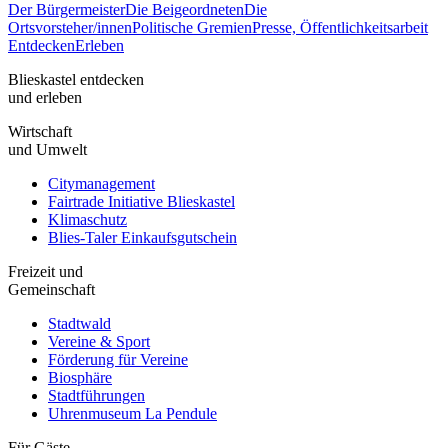
Der Bürgermeister
Die Beigeordneten
Die
Ortsvorsteher/innen
Politische Gremien
Presse, Öffentlichkeitsarbeit
Entdecken
Erleben
Blieskastel entdecken
und erleben
Wirtschaft
und Umwelt
Citymanagement
Fairtrade Initiative Blieskastel
Klimaschutz
Blies-Taler Einkaufsgutschein
Freizeit und
Gemeinschaft
Stadtwald
Vereine & Sport
Förderung für Vereine
Biosphäre
Stadtführungen
Uhrenmuseum La Pendule
Für Gäste