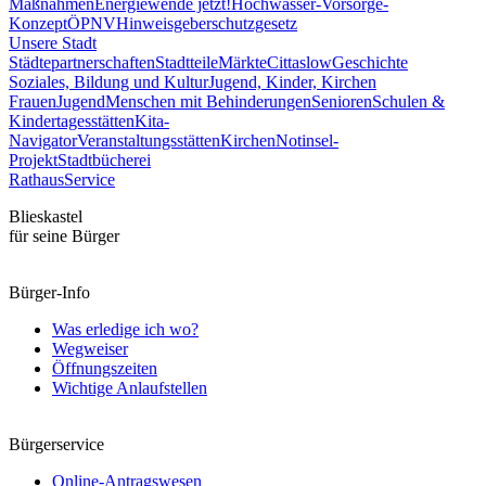
Maßnahmen
Energiewende jetzt!
Hochwasser-Vorsorge-
Konzept
ÖPNV
Hinweisgeberschutzgesetz
Unsere Stadt
Städtepartnerschaften
Stadtteile
Märkte
Cittaslow
Geschichte
Soziales, Bildung und Kultur
Jugend, Kinder, Kirchen
Frauen
Jugend
Menschen mit Behinderungen
Senioren
Schulen &
Kindertagesstätten
Kita-
Navigator
Veranstaltungsstätten
Kirchen
Notinsel-
Projekt
Stadtbücherei
Rathaus
Service
Blieskastel
für seine Bürger
Bürger-Info
Was erledige ich wo?
Wegweiser
Öffnungszeiten
Wichtige Anlaufstellen
Bürgerservice
Online-Antragswesen