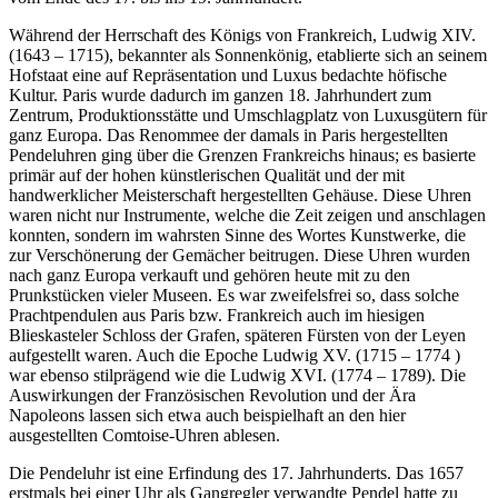
Während der Herrschaft des Königs von Frankreich, Ludwig XIV.
(1643 – 1715), bekannter als Sonnenkönig, etablierte sich an seinem
Hofstaat eine auf Repräsentation und Luxus bedachte höfische
Kultur. Paris wurde dadurch im ganzen 18. Jahrhundert zum
Zentrum, Produktionsstätte und Umschlagplatz von Luxusgütern für
ganz Europa. Das Renommee der damals in Paris hergestellten
Pendeluhren ging über die Grenzen Frankreichs hinaus; es basierte
primär auf der hohen künstlerischen Qualität und der mit
handwerklicher Meisterschaft hergestellten Gehäuse. Diese Uhren
waren nicht nur Instrumente, welche die Zeit zeigen und anschlagen
konnten, sondern im wahrsten Sinne des Wortes Kunstwerke, die
zur Verschönerung der Gemächer beitrugen. Diese Uhren wurden
nach ganz Europa verkauft und gehören heute mit zu den
Prunkstücken vieler Museen. Es war zweifelsfrei so, dass solche
Prachtpendulen aus Paris bzw. Frankreich auch im hiesigen
Blieskasteler Schloss der Grafen, späteren Fürsten von der Leyen
aufgestellt waren. Auch die Epoche Ludwig XV. (1715 – 1774 )
war ebenso stilprägend wie die Ludwig XVI. (1774 – 1789). Die
Auswirkungen der Französischen Revolution und der Ära
Napoleons lassen sich etwa auch beispielhaft an den hier
ausgestellten Comtoise-Uhren ablesen.
Die Pendeluhr ist eine Erfindung des 17. Jahrhunderts. Das 1657
erstmals bei einer Uhr als Gangregler verwandte Pendel hatte zu