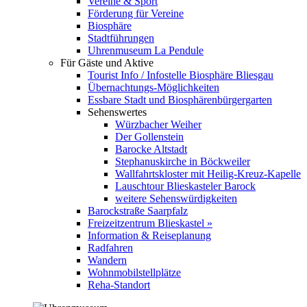
Vereine & Sport
Förderung für Vereine
Biosphäre
Stadtführungen
Uhrenmuseum La Pendule
Für Gäste und Aktive
Tourist Info / Infostelle Biosphäre Bliesgau
Übernachtungs-Möglichkeiten
Essbare Stadt und Biosphärenbürgergarten
Sehenswertes
Würzbacher Weiher
Der Gollenstein
Barocke Altstadt
Stephanuskirche in Böckweiler
Wallfahrtskloster mit Heilig-Kreuz-Kapelle
Lauschtour Blieskasteler Barock
weitere Sehenswürdigkeiten
Barockstraße Saarpfalz
Freizeitzentrum Blieskastel »
Information & Reiseplanung
Radfahren
Wandern
Wohnmobilstellplätze
Reha-Standort