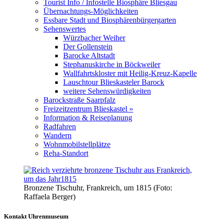
Tourist Info / Infostelle Biosphäre Bliesgau
Übernachtungs-Möglichkeiten
Essbare Stadt und Biosphärenbürgergarten
Sehenswertes
Würzbacher Weiher
Der Gollenstein
Barocke Altstadt
Stephanuskirche in Böckweiler
Wallfahrtskloster mit Heilig-Kreuz-Kapelle
Lauschtour Blieskasteler Barock
weitere Sehenswürdigkeiten
Barockstraße Saarpfalz
Freizeitzentrum Blieskastel »
Information & Reiseplanung
Radfahren
Wandern
Wohnmobilstellplätze
Reha-Standort
Bronzene Tischuhr, Frankreich, um 1815 (Foto:
Raffaela Berger)
Kontakt Uhrenmuseum