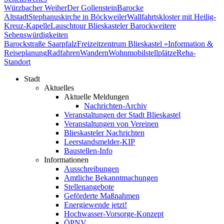
Würzbacher Weiher
Der Gollenstein
Barocke
Altstadt
Stephanuskirche in Böckweiler
Wallfahrtskloster mit Heilig-
Kreuz-Kapelle
Lauschtour Blieskasteler Barock
weitere
Sehenswürdigkeiten
Barockstraße Saarpfalz
Freizeitzentrum Blieskastel »
Information &
Reiseplanung
Radfahren
Wandern
Wohnmobilstellplätze
Reha-
Standort
Stadt
Aktuelles
Aktuelle Meldungen
Nachrichten-Archiv
Veranstaltungen der Stadt Blieskastel
Veranstaltungen von Vereinen
Blieskasteler Nachrichten
Leerstandsmelder-KIP
Baustellen-Info
Informationen
Ausschreibungen
Amtliche Bekanntmachungen
Stellenangebote
Geförderte Maßnahmen
Energiewende jetzt!
Hochwasser-Vorsorge-Konzept
ÖPNV