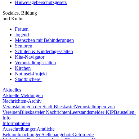
Hinweisgeberschutzgesetz
Soziales, Bildung
und Kultur
Frauen
Jugend
Menschen mit Behinderungen
Senioren
Schulen & Kindertagesstätten
Kita-Navigator
Veranstaltungsstätten
Kirchen
Notinsel-Projekt
Stadtbücherei
Aktuelles
Aktuelle Meldungen
Nachrichten-Archiv
Veranstaltungen der Stadt Blieskastel
Veranstaltungen von
Vereinen
Blieskasteler Nachrichten
Leerstandsmelder-KIP
Baustellen-
Info
Informationen
Ausschreibungen
Amtliche
Bekanntmachungen
Stellenangebote
Geförderte