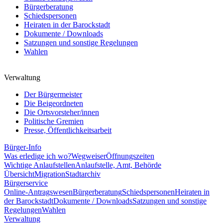
Bürgerberatung
Schiedspersonen
Heiraten in der Barockstadt
Dokumente / Downloads
Satzungen und sonstige Regelungen
Wahlen
Verwaltung
Der Bürgermeister
Die Beigeordneten
Die Ortsvorsteher/innen
Politische Gremien
Presse, Öffentlichkeitsarbeit
Bürger-Info
Was erledige ich wo?
Wegweiser
Öffnungszeiten
Wichtige Anlaufstellen
Anlaufstelle, Amt, Behörde
Übersicht
Migration
Stadtarchiv
Bürgerservice
Online-Antragswesen
Bürgerberatung
Schiedspersonen
Heiraten in
der Barockstadt
Dokumente / Downloads
Satzungen und sonstige
Regelungen
Wahlen
Verwaltung