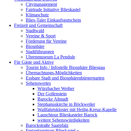
Citymanagement
Fairtrade Initiative Blieskastel
Klimaschutz
Blies-Taler Einkaufsgutschein
Freizeit und Gemeinschaft
Stadtwald
Vereine & Sport
Förderung für Vereine
Biosphäre
Stadtführungen
Uhrenmuseum La Pendule
Für Gäste und Aktive
Tourist Info / Infostelle Biosphäre Bliesgau
Übernachtungs-Möglichkeiten
Essbare Stadt und Biosphärenbürgergarten
Sehenswertes
Würzbacher Weiher
Der Gollenstein
Barocke Altstadt
Stephanuskirche in Böckweiler
Wallfahrtskloster mit Heilig-Kreuz-Kapelle
Lauschtour Blieskasteler Barock
weitere Sehenswürdigkeiten
Barockstraße Saarpfalz
Freizeitzentrum Blieskastel »