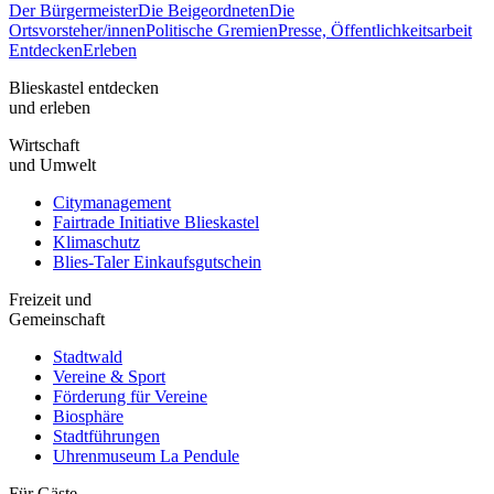
Der Bürgermeister
Die Beigeordneten
Die
Ortsvorsteher/innen
Politische Gremien
Presse, Öffentlichkeitsarbeit
Entdecken
Erleben
Blieskastel entdecken
und erleben
Wirtschaft
und Umwelt
Citymanagement
Fairtrade Initiative Blieskastel
Klimaschutz
Blies-Taler Einkaufsgutschein
Freizeit und
Gemeinschaft
Stadtwald
Vereine & Sport
Förderung für Vereine
Biosphäre
Stadtführungen
Uhrenmuseum La Pendule
Für Gäste