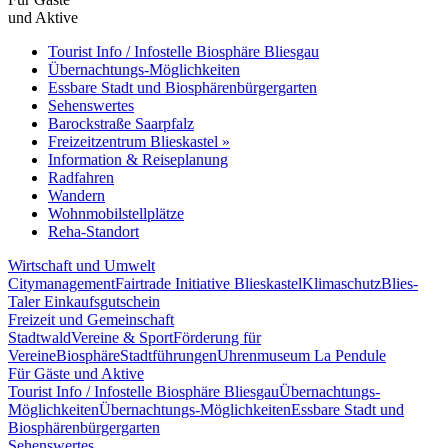
und Aktive
Tourist Info / Infostelle Biosphäre Bliesgau
Übernachtungs-Möglichkeiten
Essbare Stadt und Biosphärenbürgergarten
Sehenswertes
Barockstraße Saarpfalz
Freizeitzentrum Blieskastel »
Information & Reiseplanung
Radfahren
Wandern
Wohnmobilstellplätze
Reha-Standort
Wirtschaft und Umwelt
Citymanagement
Fairtrade Initiative Blieskastel
Klimaschutz
Blies-
Taler Einkaufsgutschein
Freizeit und Gemeinschaft
Stadtwald
Vereine & Sport
Förderung für
Vereine
Biosphäre
Stadtführungen
Uhrenmuseum La Pendule
Für Gäste und Aktive
Tourist Info / Infostelle Biosphäre Bliesgau
Übernachtungs-
Möglichkeiten
Übernachtungs-Möglichkeiten
Essbare Stadt und
Biosphärenbürgergarten
Sehenswertes