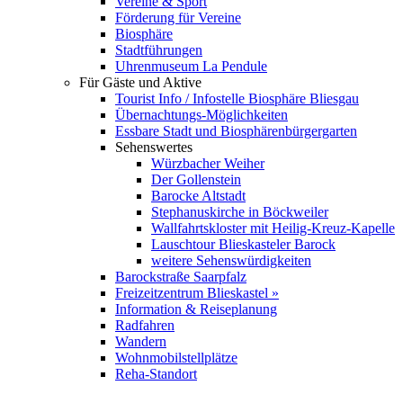
Vereine & Sport
Förderung für Vereine
Biosphäre
Stadtführungen
Uhrenmuseum La Pendule
Für Gäste und Aktive
Tourist Info / Infostelle Biosphäre Bliesgau
Übernachtungs-Möglichkeiten
Essbare Stadt und Biosphärenbürgergarten
Sehenswertes
Würzbacher Weiher
Der Gollenstein
Barocke Altstadt
Stephanuskirche in Böckweiler
Wallfahrtskloster mit Heilig-Kreuz-Kapelle
Lauschtour Blieskasteler Barock
weitere Sehenswürdigkeiten
Barockstraße Saarpfalz
Freizeitzentrum Blieskastel »
Information & Reiseplanung
Radfahren
Wandern
Wohnmobilstellplätze
Reha-Standort