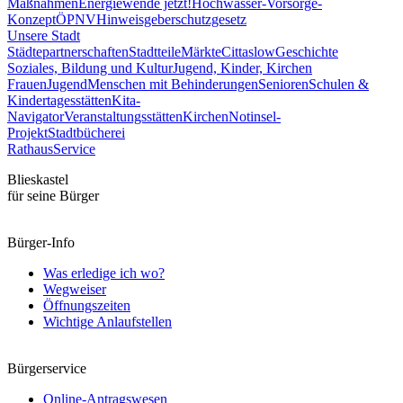
Maßnahmen
Energiewende jetzt!
Hochwasser-Vorsorge-
Konzept
ÖPNV
Hinweisgeberschutzgesetz
Unsere Stadt
Städtepartnerschaften
Stadtteile
Märkte
Cittaslow
Geschichte
Soziales, Bildung und Kultur
Jugend, Kinder, Kirchen
Frauen
Jugend
Menschen mit Behinderungen
Senioren
Schulen &
Kindertagesstätten
Kita-
Navigator
Veranstaltungsstätten
Kirchen
Notinsel-
Projekt
Stadtbücherei
Rathaus
Service
Blieskastel
für seine Bürger
Bürger-Info
Was erledige ich wo?
Wegweiser
Öffnungszeiten
Wichtige Anlaufstellen
Bürgerservice
Online-Antragswesen