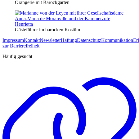
Orangerie mit Barockgarten
Gästeführer im barocken Kostüm
Impressum
Kontakt
Newsletter
Haftung
Datenschutz
Kommunikation
Er
zur Barrierefreiheit
Häufig gesucht