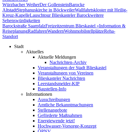
Würzbacher Weiher
Der Gollenstein
Barocke
Altstadt
Stephanuskirche in Böckweiler
Wallfahrtskloster mit Heilig-
Kreuz-Kapelle
Lauschtour Blieskasteler Barock
weitere
Sehenswürdigkeiten
Barockstraße Saarpfalz
Freizeitzentrum Blieskastel »
Information &
Reiseplanung
Radfahren
Wandern
Wohnmobilstellplätze
Reha-
Standort
Stadt
Aktuelles
Aktuelle Meldungen
Nachrichten-Archiv
Veranstaltungen der Stadt Blieskastel
Veranstaltungen von Vereinen
Blieskasteler Nachrichten
Leerstandsmelder-KIP
Baustellen-Info
Informationen
Ausschreibungen
Amtliche Bekanntmachungen
Stellenangebote
Geförderte Maßnahmen
Energiewende jetzt!
Hochwasser-Vorsorge-Konzept
ÖPNV