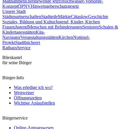
Maßnahmen
Energiewende jetzt!
Hochwasser-Vorsorge-
Konzept
ÖPNV
Hinweisgeberschutzgesetz
Unsere Stadt
Städtepartnerschaften
Stadtteile
Märkte
Cittaslow
Geschichte
Soziales, Bildung und Kultur
Jugend, Kinder, Kirchen
Frauen
Jugend
Menschen mit Behinderungen
Senioren
Schulen &
Kindertagesstätten
Kita-
Navigator
Veranstaltungsstätten
Kirchen
Notinsel-
Projekt
Stadtbücherei
Rathaus
Service
Blieskastel
für seine Bürger
Bürger-Info
Was erledige ich wo?
Wegweiser
Öffnungszeiten
Wichtige Anlaufstellen
Bürgerservice
Online-Antragswesen