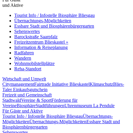
und Aktive
Tourist Info / Infostelle Biosphäre Bliesgau
Übernachtungs-Möglichkeiten
Essbare Stadt und Biosphärenbürgergarten
Sehenswertes
Barockstraße Saarpfalz
Freizeitzentrum Blieskastel »
Information & Reiseplanung
Radfahren
Wandern
Wohnmobilstellplätze
Reha-Standort
Wirtschaft und Umwelt
Citymanagement
Fairtrade Initiative Blieskastel
Klimaschutz
Blies-
Taler Einkaufsgutschein
Freizeit und Gemeinschaft
Stadtwald
Vereine & Sport
Förderung für
Vereine
Biosphäre
Stadtführungen
Uhrenmuseum La Pendule
Für Gäste und Aktive
Tourist Info / Infostelle Biosphäre Bliesgau
Übernachtungs-
Möglichkeiten
Übernachtungs-Möglichkeiten
Essbare Stadt und
Biosphärenbürgergarten
Sehenswertes