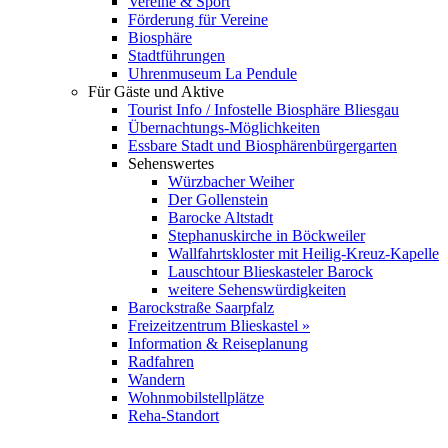
Vereine & Sport
Förderung für Vereine
Biosphäre
Stadtführungen
Uhrenmuseum La Pendule
Für Gäste und Aktive
Tourist Info / Infostelle Biosphäre Bliesgau
Übernachtungs-Möglichkeiten
Essbare Stadt und Biosphärenbürgergarten
Sehenswertes
Würzbacher Weiher
Der Gollenstein
Barocke Altstadt
Stephanuskirche in Böckweiler
Wallfahrtskloster mit Heilig-Kreuz-Kapelle
Lauschtour Blieskasteler Barock
weitere Sehenswürdigkeiten
Barockstraße Saarpfalz
Freizeitzentrum Blieskastel »
Information & Reiseplanung
Radfahren
Wandern
Wohnmobilstellplätze
Reha-Standort