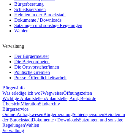
Bürgerberatung
Schiedspersonen
Heiraten in der Barockstadt
Dokumente / Downloads
Satzungen und sonstige Regelungen
Wahlen
Verwaltung
Der Bürgermeister
Die Beigeordneten
Die Ortsvorsteher/innen
Politische Gremien
Presse, Öffentlichkeitsarbeit
Bürger-Info
Was erledige ich wo?
Wegweiser
Öffnungszeiten
Wichtige Anlaufstellen
Anlaufstelle, Amt, Behörde
Übersicht
Migration
Stadtarchiv
Bürgerservice
Online-Antragswesen
Bürgerberatung
Schiedspersonen
Heiraten in
der Barockstadt
Dokumente / Downloads
Satzungen und sonstige
Regelungen
Wahlen
Verwaltung