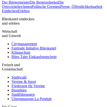
Der Bürgermeister
Die Beigeordneten
Die
Ortsvorsteher/innen
Politische Gremien
Presse, Öffentlichkeitsarbeit
Entdecken
Erleben
Blieskastel entdecken
und erleben
Wirtschaft
und Umwelt
Citymanagement
Fairtrade Initiative Blieskastel
Klimaschutz
Blies-Taler Einkaufsgutschein
Freizeit und
Gemeinschaft
Stadtwald
Vereine & Sport
Förderung für Vereine
Biosphäre
Stadtführungen
Uhrenmuseum La Pendule
Für Gäste