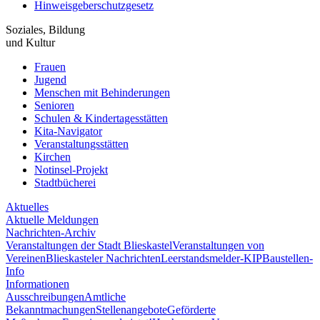
Hinweisgeberschutzgesetz
Soziales, Bildung
und Kultur
Frauen
Jugend
Menschen mit Behinderungen
Senioren
Schulen & Kindertagesstätten
Kita-Navigator
Veranstaltungsstätten
Kirchen
Notinsel-Projekt
Stadtbücherei
Aktuelles
Aktuelle Meldungen
Nachrichten-Archiv
Veranstaltungen der Stadt Blieskastel
Veranstaltungen von
Vereinen
Blieskasteler Nachrichten
Leerstandsmelder-KIP
Baustellen-
Info
Informationen
Ausschreibungen
Amtliche
Bekanntmachungen
Stellenangebote
Geförderte