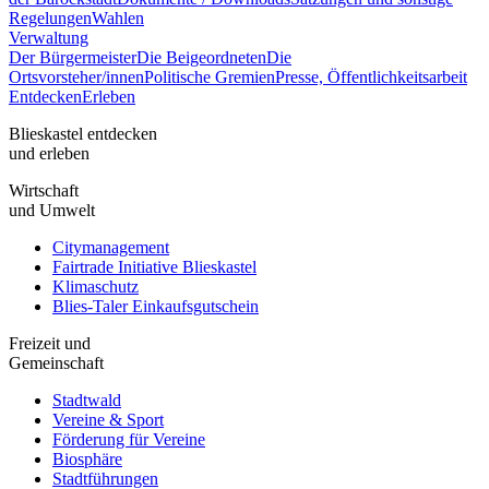
Regelungen
Wahlen
Verwaltung
Der Bürgermeister
Die Beigeordneten
Die
Ortsvorsteher/innen
Politische Gremien
Presse, Öffentlichkeitsarbeit
Entdecken
Erleben
Blieskastel entdecken
und erleben
Wirtschaft
und Umwelt
Citymanagement
Fairtrade Initiative Blieskastel
Klimaschutz
Blies-Taler Einkaufsgutschein
Freizeit und
Gemeinschaft
Stadtwald
Vereine & Sport
Förderung für Vereine
Biosphäre
Stadtführungen