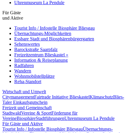
Uhrenmuseum La Pendule
Für Gäste
und Aktive
Tourist Info / Infostelle Biosphäre Bliesgau
Übernachtungs-Möglichkeiten
Essbare Stadt und Biosphärenbürgergarten
Sehenswertes
Barockstraße Saarpfalz
Freizeitzentrum Blieskastel »
Information & Reiseplanung
Radfahren
Wandern
Wohnmobilstellplätze
Reha-Standort
Wirtschaft und Umwelt
Citymanagement
Fairtrade Initiative Blieskastel
Klimaschutz
Blies-
Taler Einkaufsgutschein
Freizeit und Gemeinschaft
Stadtwald
Vereine & Sport
Förderung für
Vereine
Biosphäre
Stadtführungen
Uhrenmuseum La Pendule
Für Gäste und Aktive
Tourist Info / Infostelle Biosphäre Bliesgau
Übernachtungs-