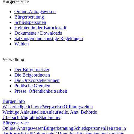
Bürgerservice
Online-Antragswesen
Bürgerberatung
Schiedspersonen
Heiraten in der Barockstadt
Dokumente / Downloads
Satzungen und sonstige Regelungen
Wahlen
Verwaltung
Der Bürgermeister
Die Beigeordneten
Die Ortsvorsteher/innen
Politische Gremien
Presse, Öffentlichkeitsarbeit
Bürger-Info
Was erledige ich wo?
Wegweiser
Öffnungszeiten
Wichtige Anlaufstellen
Anlaufstelle, Amt, Behörde
Übersicht
Migration
Stadtarchiv
Bürgerservice
Online-Antragswesen
Bürgerberatung
Schiedspersonen
Heiraten in
der Barockstadt
Dokumente / Downloads
Satzungen und sonstige