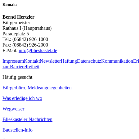
Kontakt
Bernd Hertzler
Bürgermeister
Rathaus I (Hauptrathaus)
Paradeplatz 5
Tel.: (06842) 926-1000
Fax: (06842) 926-2000
E-Mail:
info@blieskastel.de
Impressum
Kontakt
Newsletter
Haftung
Datenschutz
Kommunikation
Er
zur Barrierefreiheit
Häufig gesucht
Bürgerbüro, Meldeangelegenheiten
Was erledige ich wo
Wegweiser
Blieskasteler Nachrichten
Baustellen-Info