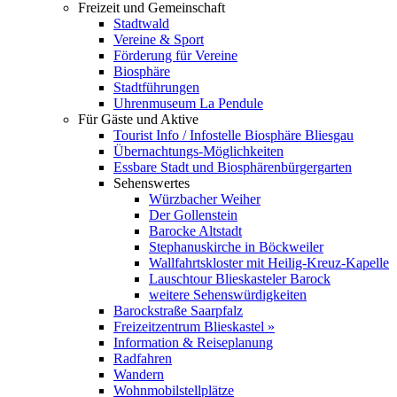
Freizeit und Gemeinschaft
Stadtwald
Vereine & Sport
Förderung für Vereine
Biosphäre
Stadtführungen
Uhrenmuseum La Pendule
Für Gäste und Aktive
Tourist Info / Infostelle Biosphäre Bliesgau
Übernachtungs-Möglichkeiten
Essbare Stadt und Biosphärenbürgergarten
Sehenswertes
Würzbacher Weiher
Der Gollenstein
Barocke Altstadt
Stephanuskirche in Böckweiler
Wallfahrtskloster mit Heilig-Kreuz-Kapelle
Lauschtour Blieskasteler Barock
weitere Sehenswürdigkeiten
Barockstraße Saarpfalz
Freizeitzentrum Blieskastel »
Information & Reiseplanung
Radfahren
Wandern
Wohnmobilstellplätze