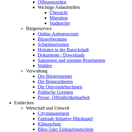
Öffnungszeiten
Wichtige Anlaufstellen
Übersicht
Migration
Stadtarchiv
Bürgerservice
Online-Antragswesen
Bürgerberatung
Schiedspersonen
Heiraten in der Barockstadt
Dokumente / Downloads
Satzungen und sonstige Regelungen
Wahlen
Verwaltung
Der Bürgermeister
Die Beigeordneten
Die Ortsvorsteher/innen
Politische Gremien
Presse, Öffentlichkeitsarbeit
Entdecken
Wirtschaft und Umwelt
Citymanagement
Fairtrade Initiative Blieskastel
Klimaschutz
Blies-Taler Einkaufsgutschein