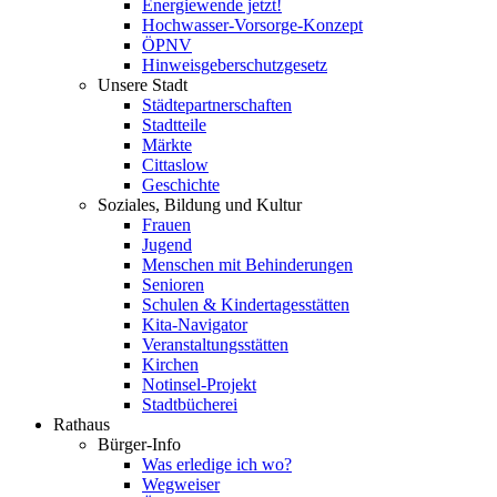
Energiewende jetzt!
Hochwasser-Vorsorge-Konzept
ÖPNV
Hinweisgeberschutzgesetz
Unsere Stadt
Städtepartnerschaften
Stadtteile
Märkte
Cittaslow
Geschichte
Soziales, Bildung und Kultur
Frauen
Jugend
Menschen mit Behinderungen
Senioren
Schulen & Kindertagesstätten
Kita-Navigator
Veranstaltungsstätten
Kirchen
Notinsel-Projekt
Stadtbücherei
Rathaus
Bürger-Info
Was erledige ich wo?
Wegweiser