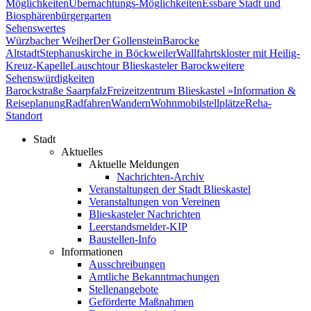
Möglichkeiten
Übernachtungs-Möglichkeiten
Essbare Stadt und
Biosphärenbürgergarten
Sehenswertes
Würzbacher Weiher
Der Gollenstein
Barocke
Altstadt
Stephanuskirche in Böckweiler
Wallfahrtskloster mit Heilig-
Kreuz-Kapelle
Lauschtour Blieskasteler Barock
weitere
Sehenswürdigkeiten
Barockstraße Saarpfalz
Freizeitzentrum Blieskastel »
Information &
Reiseplanung
Radfahren
Wandern
Wohnmobilstellplätze
Reha-
Standort
Stadt
Aktuelles
Aktuelle Meldungen
Nachrichten-Archiv
Veranstaltungen der Stadt Blieskastel
Veranstaltungen von Vereinen
Blieskasteler Nachrichten
Leerstandsmelder-KIP
Baustellen-Info
Informationen
Ausschreibungen
Amtliche Bekanntmachungen
Stellenangebote
Geförderte Maßnahmen