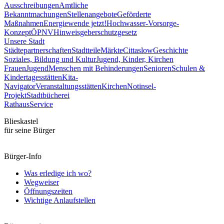
Ausschreibungen
Amtliche
Bekanntmachungen
Stellenangebote
Geförderte
Maßnahmen
Energiewende jetzt!
Hochwasser-Vorsorge-
Konzept
ÖPNV
Hinweisgeberschutzgesetz
Unsere Stadt
Städtepartnerschaften
Stadtteile
Märkte
Cittaslow
Geschichte
Soziales, Bildung und Kultur
Jugend, Kinder, Kirchen
Frauen
Jugend
Menschen mit Behinderungen
Senioren
Schulen &
Kindertagesstätten
Kita-
Navigator
Veranstaltungsstätten
Kirchen
Notinsel-
Projekt
Stadtbücherei
Rathaus
Service
Blieskastel
für seine Bürger
Bürger-Info
Was erledige ich wo?
Wegweiser
Öffnungszeiten
Wichtige Anlaufstellen