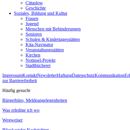
Cittaslow
Geschichte
Soziales, Bildung und Kultur
Frauen
Jugend
Menschen mit Behinderungen
Senioren
Schulen & Kindertagesstätten
Kita-Navigator
Veranstaltungsstätten
Kirchen
Notinsel-Projekt
Stadtbücherei
Impressum
Kontakt
Newsletter
Haftung
Datenschutz
Kommunikation
Er
zur Barrierefreiheit
Häufig gesucht
Bürgerbüro, Meldeangelegenheiten
Was erledige ich wo
Wegweiser
Blieskasteler Nachrichten