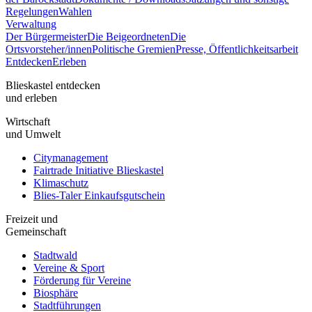
Regelungen
Wahlen
Verwaltung
Der Bürgermeister
Die Beigeordneten
Die
Ortsvorsteher/innen
Politische Gremien
Presse, Öffentlichkeitsarbeit
Entdecken
Erleben
Blieskastel entdecken
und erleben
Wirtschaft
und Umwelt
Citymanagement
Fairtrade Initiative Blieskastel
Klimaschutz
Blies-Taler Einkaufsgutschein
Freizeit und
Gemeinschaft
Stadtwald
Vereine & Sport
Förderung für Vereine
Biosphäre
Stadtführungen