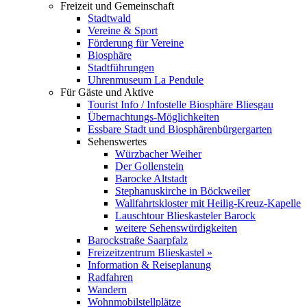
Freizeit und Gemeinschaft
Stadtwald
Vereine & Sport
Förderung für Vereine
Biosphäre
Stadtführungen
Uhrenmuseum La Pendule
Für Gäste und Aktive
Tourist Info / Infostelle Biosphäre Bliesgau
Übernachtungs-Möglichkeiten
Essbare Stadt und Biosphärenbürgergarten
Sehenswertes
Würzbacher Weiher
Der Gollenstein
Barocke Altstadt
Stephanuskirche in Böckweiler
Wallfahrtskloster mit Heilig-Kreuz-Kapelle
Lauschtour Blieskasteler Barock
weitere Sehenswürdigkeiten
Barockstraße Saarpfalz
Freizeitzentrum Blieskastel »
Information & Reiseplanung
Radfahren
Wandern
Wohnmobilstellplätze