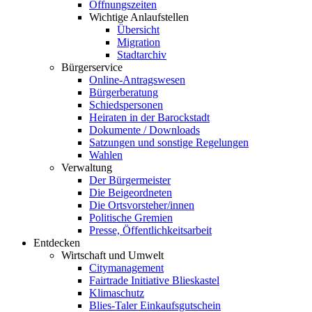
Öffnungszeiten
Wichtige Anlaufstellen
Übersicht
Migration
Stadtarchiv
Bürgerservice
Online-Antragswesen
Bürgerberatung
Schiedspersonen
Heiraten in der Barockstadt
Dokumente / Downloads
Satzungen und sonstige Regelungen
Wahlen
Verwaltung
Der Bürgermeister
Die Beigeordneten
Die Ortsvorsteher/innen
Politische Gremien
Presse, Öffentlichkeitsarbeit
Entdecken
Wirtschaft und Umwelt
Citymanagement
Fairtrade Initiative Blieskastel
Klimaschutz
Blies-Taler Einkaufsgutschein