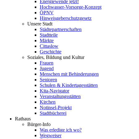
Energiewende jetzt!
Hochwasser-Vorsorge-Konzept
ÖPNV
Hinweisgeberschutzgesetz
Unsere Stadt
Städtepartnerschaften
Stadtteile
Märkte
Cittaslow
Geschichte
Soziales, Bildung und Kultur
Frauen
Jugend
Menschen mit Behinderungen
Senioren
Schulen & Kindertagesstätten
Kita-Navigator
Veranstaltungsstätten
Kirchen
Notinsel-Projekt
Stadtbücherei
Rathaus
Bürger-Info
Was erledige ich wo?
Wegweiser