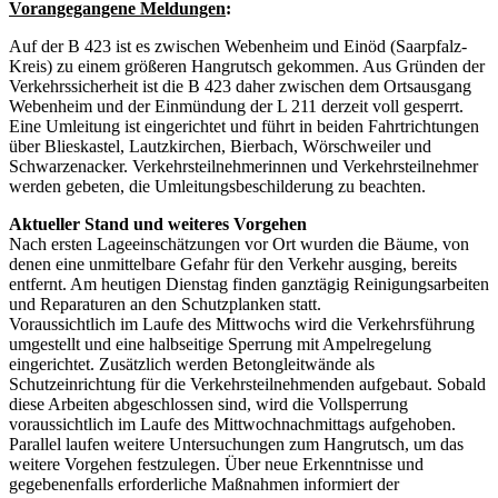
Vorangegangene Meldungen
:
Auf der B 423 ist es zwischen Webenheim und Einöd (Saarpfalz-
Kreis) zu einem größeren Hangrutsch gekommen. Aus Gründen der
Verkehrssicherheit ist die B 423 daher zwischen dem Ortsausgang
Webenheim und der Einmündung der L 211 derzeit voll gesperrt.
Eine Umleitung ist eingerichtet und führt in beiden Fahrtrichtungen
über Blieskastel, Lautzkirchen, Bierbach, Wörschweiler und
Schwarzenacker. Verkehrsteilnehmerinnen und Verkehrsteilnehmer
werden gebeten, die Umleitungsbeschilderung zu beachten.
Aktueller Stand und weiteres Vorgehen
Nach ersten Lageeinschätzungen vor Ort wurden die Bäume, von
denen eine unmittelbare Gefahr für den Verkehr ausging, bereits
entfernt. Am heutigen Dienstag finden ganztägig Reinigungsarbeiten
und Reparaturen an den Schutzplanken statt.
Voraussichtlich im Laufe des Mittwochs wird die Verkehrsführung
umgestellt und eine halbseitige Sperrung mit Ampelregelung
eingerichtet. Zusätzlich werden Betongleitwände als
Schutzeinrichtung für die Verkehrsteilnehmenden aufgebaut. Sobald
diese Arbeiten abgeschlossen sind, wird die Vollsperrung
voraussichtlich im Laufe des Mittwochnachmittags aufgehoben.
Parallel laufen weitere Untersuchungen zum Hangrutsch, um das
weitere Vorgehen festzulegen. Über neue Erkenntnisse und
gegebenenfalls erforderliche Maßnahmen informiert der