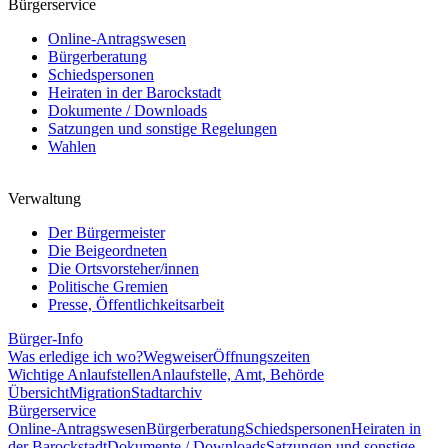
Bürgerservice
Online-Antragswesen
Bürgerberatung
Schiedspersonen
Heiraten in der Barockstadt
Dokumente / Downloads
Satzungen und sonstige Regelungen
Wahlen
Verwaltung
Der Bürgermeister
Die Beigeordneten
Die Ortsvorsteher/innen
Politische Gremien
Presse, Öffentlichkeitsarbeit
Bürger-Info
Was erledige ich wo?
Wegweiser
Öffnungszeiten
Wichtige Anlaufstellen
Anlaufstelle, Amt, Behörde
Übersicht
Migration
Stadtarchiv
Bürgerservice
Online-Antragswesen
Bürgerberatung
Schiedspersonen
Heiraten in
der Barockstadt
Dokumente / Downloads
Satzungen und sonstige