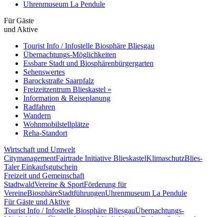
Uhrenmuseum La Pendule
Für Gäste
und Aktive
Tourist Info / Infostelle Biosphäre Bliesgau
Übernachtungs-Möglichkeiten
Essbare Stadt und Biosphärenbürgergarten
Sehenswertes
Barockstraße Saarpfalz
Freizeitzentrum Blieskastel »
Information & Reiseplanung
Radfahren
Wandern
Wohnmobilstellplätze
Reha-Standort
Wirtschaft und Umwelt
Citymanagement
Fairtrade Initiative Blieskastel
Klimaschutz
Blies-
Taler Einkaufsgutschein
Freizeit und Gemeinschaft
Stadtwald
Vereine & Sport
Förderung für
Vereine
Biosphäre
Stadtführungen
Uhrenmuseum La Pendule
Für Gäste und Aktive
Tourist Info / Infostelle Biosphäre Bliesgau
Übernachtungs-