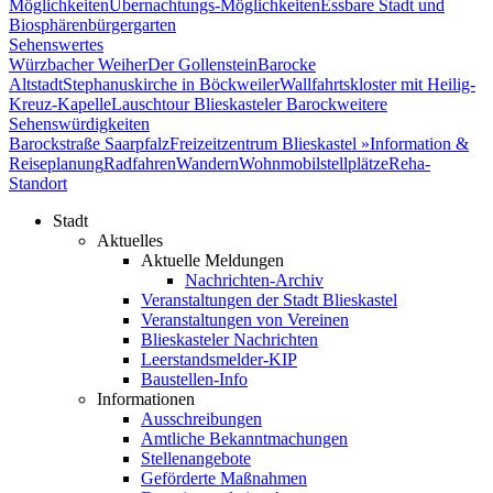
Möglichkeiten
Übernachtungs-Möglichkeiten
Essbare Stadt und
Biosphärenbürgergarten
Sehenswertes
Würzbacher Weiher
Der Gollenstein
Barocke
Altstadt
Stephanuskirche in Böckweiler
Wallfahrtskloster mit Heilig-
Kreuz-Kapelle
Lauschtour Blieskasteler Barock
weitere
Sehenswürdigkeiten
Barockstraße Saarpfalz
Freizeitzentrum Blieskastel »
Information &
Reiseplanung
Radfahren
Wandern
Wohnmobilstellplätze
Reha-
Standort
Stadt
Aktuelles
Aktuelle Meldungen
Nachrichten-Archiv
Veranstaltungen der Stadt Blieskastel
Veranstaltungen von Vereinen
Blieskasteler Nachrichten
Leerstandsmelder-KIP
Baustellen-Info
Informationen
Ausschreibungen
Amtliche Bekanntmachungen
Stellenangebote
Geförderte Maßnahmen