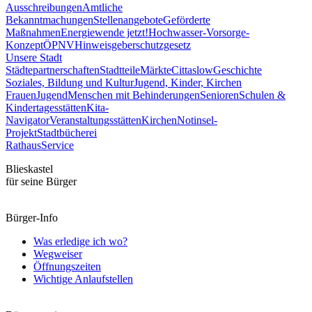
Ausschreibungen
Amtliche
Bekanntmachungen
Stellenangebote
Geförderte
Maßnahmen
Energiewende jetzt!
Hochwasser-Vorsorge-
Konzept
ÖPNV
Hinweisgeberschutzgesetz
Unsere Stadt
Städtepartnerschaften
Stadtteile
Märkte
Cittaslow
Geschichte
Soziales, Bildung und Kultur
Jugend, Kinder, Kirchen
Frauen
Jugend
Menschen mit Behinderungen
Senioren
Schulen &
Kindertagesstätten
Kita-
Navigator
Veranstaltungsstätten
Kirchen
Notinsel-
Projekt
Stadtbücherei
Rathaus
Service
Blieskastel
für seine Bürger
Bürger-Info
Was erledige ich wo?
Wegweiser
Öffnungszeiten
Wichtige Anlaufstellen