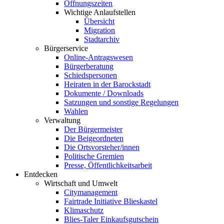
Öffnungszeiten
Wichtige Anlaufstellen
Übersicht
Migration
Stadtarchiv
Bürgerservice
Online-Antragswesen
Bürgerberatung
Schiedspersonen
Heiraten in der Barockstadt
Dokumente / Downloads
Satzungen und sonstige Regelungen
Wahlen
Verwaltung
Der Bürgermeister
Die Beigeordneten
Die Ortsvorsteher/innen
Politische Gremien
Presse, Öffentlichkeitsarbeit
Entdecken
Wirtschaft und Umwelt
Citymanagement
Fairtrade Initiative Blieskastel
Klimaschutz
Blies-Taler Einkaufsgutschein