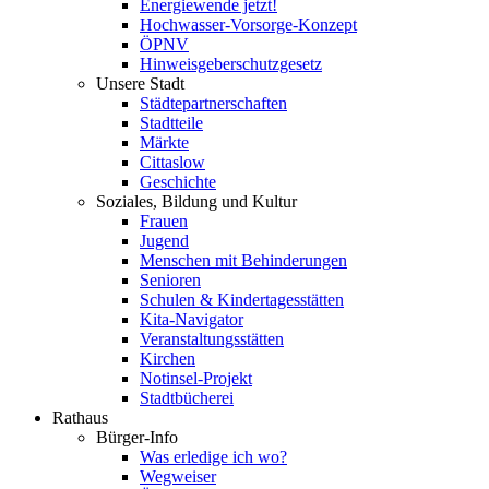
Energiewende jetzt!
Hochwasser-Vorsorge-Konzept
ÖPNV
Hinweisgeberschutzgesetz
Unsere Stadt
Städtepartnerschaften
Stadtteile
Märkte
Cittaslow
Geschichte
Soziales, Bildung und Kultur
Frauen
Jugend
Menschen mit Behinderungen
Senioren
Schulen & Kindertagesstätten
Kita-Navigator
Veranstaltungsstätten
Kirchen
Notinsel-Projekt
Stadtbücherei
Rathaus
Bürger-Info
Was erledige ich wo?
Wegweiser