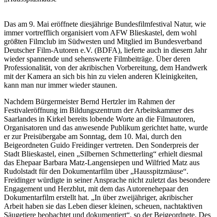
Das am 9. Mai eröffnete diesjährige Bundesfilmfestival Natur, wie
immer vortrefflich organisiert vom AFW Blieskastel, dem wohl
größten Filmclub im Südwesten und Mitglied im Bundesverband
Deutscher Film-Autoren e.V. (BDFA), lieferte auch in diesem Jahr
wieder spannende und sehenswerte Filmbeiträge. Über deren
Professionalität, von der akribischen Vorbereitung, dem Handwerk
mit der Kamera an sich bis hin zu vielen anderen Kleinigkeiten,
kann man nur immer wieder staunen.
Nachdem Bürgermeister Bernd Hertzler im Rahmen der
Festivaleröffnung im Bildungszentrum der Arbeitskammer des
Saarlandes in Kirkel bereits lobende Worte an die Filmautoren,
Organisatoren und das anwesende Publikum gerichtet hatte, wurde
er zur Preisübergabe am Sonntag, dem 10. Mai, durch den
Beigeordneten Guido Freidinger vertreten. Den Sonderpreis der
Stadt Blieskastel, einen „Silbernen Schmetterling“ erhielt diesmal
das Ehepaar Barbara Matz-Langensiepen und Wilfried Matz aus
Rudolstadt für den Dokumentarfilm über „Hausspitzmäuse“.
Freidinger würdigte in seiner Ansprache nicht zuletzt das besondere
Engagement und Herzblut, mit dem das Autorenehepaar den
Dokumentarfilm erstellt hat. „In über zweijähriger, akribischer
Arbeit haben sie das Leben dieser kleinen, scheuen, nachtaktiven
Säugetiere beobachtet und dokumentiert“, so der Beigeordnete. Des