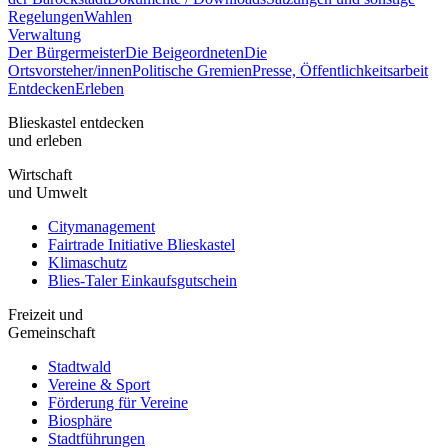
Regelungen
Wahlen
Verwaltung
Der Bürgermeister
Die Beigeordneten
Die
Ortsvorsteher/innen
Politische Gremien
Presse, Öffentlichkeitsarbeit
Entdecken
Erleben
Blieskastel entdecken
und erleben
Wirtschaft
und Umwelt
Citymanagement
Fairtrade Initiative Blieskastel
Klimaschutz
Blies-Taler Einkaufsgutschein
Freizeit und
Gemeinschaft
Stadtwald
Vereine & Sport
Förderung für Vereine
Biosphäre
Stadtführungen