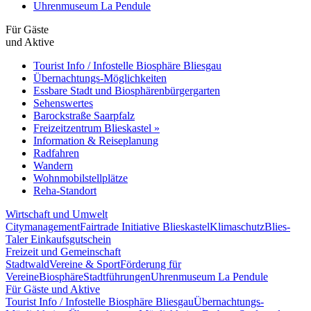
Uhrenmuseum La Pendule
Für Gäste
und Aktive
Tourist Info / Infostelle Biosphäre Bliesgau
Übernachtungs-Möglichkeiten
Essbare Stadt und Biosphärenbürgergarten
Sehenswertes
Barockstraße Saarpfalz
Freizeitzentrum Blieskastel »
Information & Reiseplanung
Radfahren
Wandern
Wohnmobilstellplätze
Reha-Standort
Wirtschaft und Umwelt
Citymanagement
Fairtrade Initiative Blieskastel
Klimaschutz
Blies-
Taler Einkaufsgutschein
Freizeit und Gemeinschaft
Stadtwald
Vereine & Sport
Förderung für
Vereine
Biosphäre
Stadtführungen
Uhrenmuseum La Pendule
Für Gäste und Aktive
Tourist Info / Infostelle Biosphäre Bliesgau
Übernachtungs-