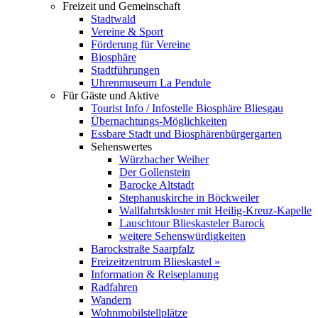
Freizeit und Gemeinschaft
Stadtwald
Vereine & Sport
Förderung für Vereine
Biosphäre
Stadtführungen
Uhrenmuseum La Pendule
Für Gäste und Aktive
Tourist Info / Infostelle Biosphäre Bliesgau
Übernachtungs-Möglichkeiten
Essbare Stadt und Biosphärenbürgergarten
Sehenswertes
Würzbacher Weiher
Der Gollenstein
Barocke Altstadt
Stephanuskirche in Böckweiler
Wallfahrtskloster mit Heilig-Kreuz-Kapelle
Lauschtour Blieskasteler Barock
weitere Sehenswürdigkeiten
Barockstraße Saarpfalz
Freizeitzentrum Blieskastel »
Information & Reiseplanung
Radfahren
Wandern
Wohnmobilstellplätze