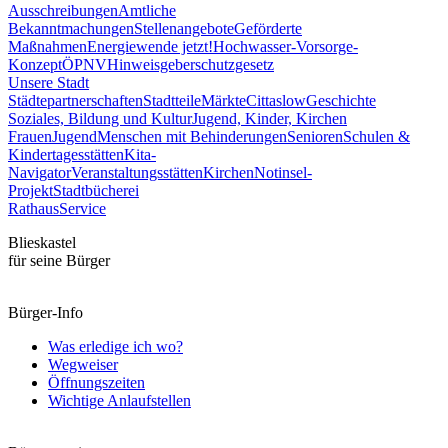
Ausschreibungen
Amtliche
Bekanntmachungen
Stellenangebote
Geförderte
Maßnahmen
Energiewende jetzt!
Hochwasser-Vorsorge-
Konzept
ÖPNV
Hinweisgeberschutzgesetz
Unsere Stadt
Städtepartnerschaften
Stadtteile
Märkte
Cittaslow
Geschichte
Soziales, Bildung und Kultur
Jugend, Kinder, Kirchen
Frauen
Jugend
Menschen mit Behinderungen
Senioren
Schulen &
Kindertagesstätten
Kita-
Navigator
Veranstaltungsstätten
Kirchen
Notinsel-
Projekt
Stadtbücherei
Rathaus
Service
Blieskastel
für seine Bürger
Bürger-Info
Was erledige ich wo?
Wegweiser
Öffnungszeiten
Wichtige Anlaufstellen