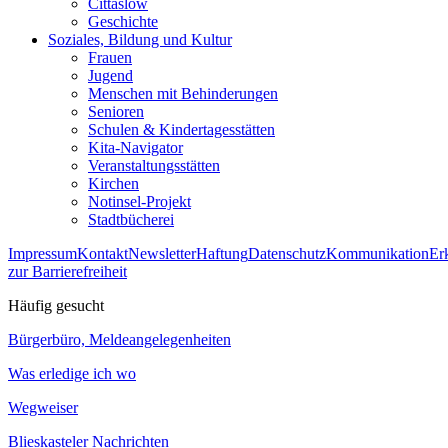
Cittaslow
Geschichte
Soziales, Bildung und Kultur
Frauen
Jugend
Menschen mit Behinderungen
Senioren
Schulen & Kindertagesstätten
Kita-Navigator
Veranstaltungsstätten
Kirchen
Notinsel-Projekt
Stadtbücherei
Impressum
Kontakt
Newsletter
Haftung
Datenschutz
Kommunikation
Er
zur Barrierefreiheit
Häufig gesucht
Bürgerbüro, Meldeangelegenheiten
Was erledige ich wo
Wegweiser
Blieskasteler Nachrichten