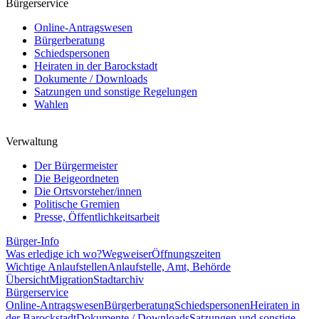
Bürgerservice
Online-Antragswesen
Bürgerberatung
Schiedspersonen
Heiraten in der Barockstadt
Dokumente / Downloads
Satzungen und sonstige Regelungen
Wahlen
Verwaltung
Der Bürgermeister
Die Beigeordneten
Die Ortsvorsteher/innen
Politische Gremien
Presse, Öffentlichkeitsarbeit
Bürger-Info
Was erledige ich wo?
Wegweiser
Öffnungszeiten
Wichtige Anlaufstellen
Anlaufstelle, Amt, Behörde
Übersicht
Migration
Stadtarchiv
Bürgerservice
Online-Antragswesen
Bürgerberatung
Schiedspersonen
Heiraten in
der Barockstadt
Dokumente / Downloads
Satzungen und sonstige