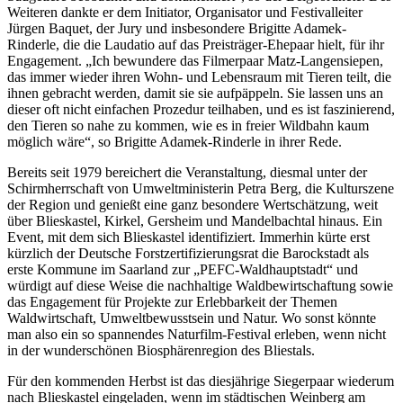
Weiteren dankte er dem Initiator, Organisator und Festivalleiter
Jürgen Baquet, der Jury und insbesondere Brigitte Adamek-
Rinderle, die die Laudatio auf das Preisträger-Ehepaar hielt, für ihr
Engagement. „Ich bewundere das Filmerpaar Matz-Langensiepen,
das immer wieder ihren Wohn- und Lebensraum mit Tieren teilt, die
ihnen gebracht werden, damit sie sie aufpäppeln. Sie lassen uns an
dieser oft nicht einfachen Prozedur teilhaben, und es ist faszinierend,
den Tieren so nahe zu kommen, wie es in freier Wildbahn kaum
möglich wäre“, so Brigitte Adamek-Rinderle in ihrer Rede.
Bereits seit 1979 bereichert die Veranstaltung, diesmal unter der
Schirmherrschaft von Umweltministerin Petra Berg, die Kulturszene
der Region und genießt eine ganz besondere Wertschätzung, weit
über Blieskastel, Kirkel, Gersheim und Mandelbachtal hinaus. Ein
Event, mit dem sich Blieskastel identifiziert. Immerhin kürte erst
kürzlich der Deutsche Forstzertifizierungsrat die Barockstadt als
erste Kommune im Saarland zur „PEFC-Waldhauptstadt“ und
würdigt auf diese Weise die nachhaltige Waldbewirtschaftung sowie
das Engagement für Projekte zur Erlebbarkeit der Themen
Waldwirtschaft, Umweltbewusstsein und Natur. Wo sonst könnte
man also ein so spannendes Naturfilm-Festival erleben, wenn nicht
in der wunderschönen Biosphärenregion des Bliestals.
Für den kommenden Herbst ist das diesjährige Siegerpaar wiederum
nach Blieskastel eingeladen, wenn im städtischen Weinberg am