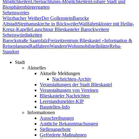
Möglichkeiten
Übernachtungs-Möglichkeiten
Essbare Stadt und
Biosphärenbürgergarten
Sehenswertes
Würzbacher Weiher
Der Gollenstein
Barocke
Altstadt
Stephanuskirche in Böckweiler
Wallfahrtskloster mit Heilig-
Kreuz-Kapelle
Lauschtour Blieskasteler Barock
weitere
Sehenswürdigkeiten
Barockstraße Saarpfalz
Freizeitzentrum Blieskastel »
Information &
Reiseplanung
Radfahren
Wandern
Wohnmobilstellplätze
Reha-
Standort
Stadt
Aktuelles
Aktuelle Meldungen
Nachrichten-Archiv
Veranstaltungen der Stadt Blieskastel
Veranstaltungen von Vereinen
Blieskasteler Nachrichten
Leerstandsmelder-KIP
Baustellen-Info
Informationen
Ausschreibungen
Amtliche Bekanntmachungen
Stellenangebote
Geförderte Maßnahmen