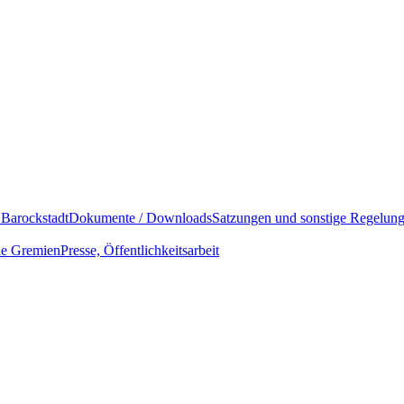
 Barockstadt
Dokumente / Downloads
Satzungen und sonstige Regelun
che Gremien
Presse, Öffentlichkeitsarbeit