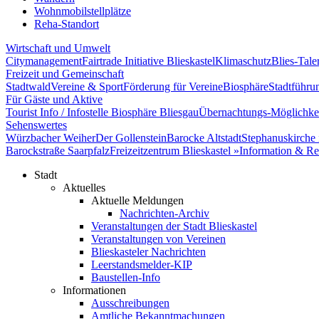
Wohnmobilstellplätze
Reha-Standort
Wirtschaft und Umwelt
Citymanagement
Fairtrade Initiative Blieskastel
Klimaschutz
Blies-Tale
Freizeit und Gemeinschaft
Stadtwald
Vereine & Sport
Förderung für Vereine
Biosphäre
Stadtführu
Für Gäste und Aktive
Tourist Info / Infostelle Biosphäre Bliesgau
Übernachtungs-Möglichke
Sehenswertes
Würzbacher Weiher
Der Gollenstein
Barocke Altstadt
Stephanuskirche 
Barockstraße Saarpfalz
Freizeitzentrum Blieskastel »
Information & Re
Stadt
Aktuelles
Aktuelle Meldungen
Nachrichten-Archiv
Veranstaltungen der Stadt Blieskastel
Veranstaltungen von Vereinen
Blieskasteler Nachrichten
Leerstandsmelder-KIP
Baustellen-Info
Informationen
Ausschreibungen
Amtliche Bekanntmachungen