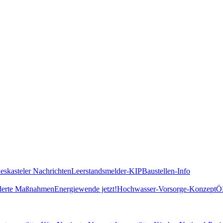
ieskasteler Nachrichten
Leerstandsmelder-KIP
Baustellen-Info
derte Maßnahmen
Energiewende jetzt!
Hochwasser-Vorsorge-Konzept
Ö