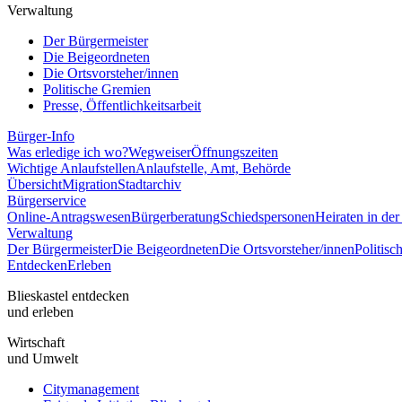
Verwaltung
Der Bürgermeister
Die Beigeordneten
Die Ortsvorsteher/innen
Politische Gremien
Presse, Öffentlichkeitsarbeit
Bürger-Info
Was erledige ich wo?
Wegweiser
Öffnungszeiten
Wichtige Anlaufstellen
Anlaufstelle, Amt, Behörde
Übersicht
Migration
Stadtarchiv
Bürgerservice
Online-Antragswesen
Bürgerberatung
Schiedspersonen
Heiraten in der
Verwaltung
Der Bürgermeister
Die Beigeordneten
Die Ortsvorsteher/innen
Politis
Entdecken
Erleben
Blieskastel entdecken
und erleben
Wirtschaft
und Umwelt
Citymanagement