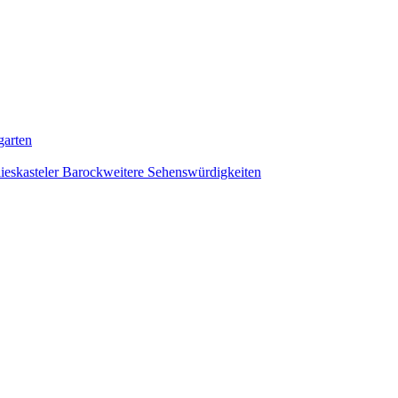
garten
ieskasteler Barock
weitere Sehenswürdigkeiten