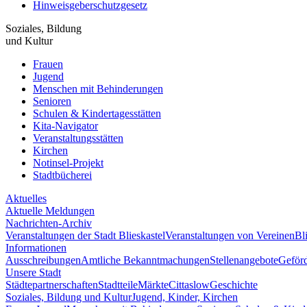
Hinweisgeberschutzgesetz
Soziales, Bildung
und Kultur
Frauen
Jugend
Menschen mit Behinderungen
Senioren
Schulen & Kindertagesstätten
Kita-Navigator
Veranstaltungsstätten
Kirchen
Notinsel-Projekt
Stadtbücherei
Aktuelles
Aktuelle Meldungen
Nachrichten-Archiv
Veranstaltungen der Stadt Blieskastel
Veranstaltungen von Vereinen
Bl
Informationen
Ausschreibungen
Amtliche Bekanntmachungen
Stellenangebote
Geför
Unsere Stadt
Städtepartnerschaften
Stadtteile
Märkte
Cittaslow
Geschichte
Soziales, Bildung und Kultur
Jugend, Kinder, Kirchen