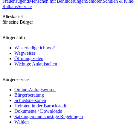
Frauen
Jugend
Menschen mit Behinderungen
Senioren
Schulen & Kinde
Rathaus
Service
Blieskastel
für seine Bürger
Bürger-Info
Was erledige ich wo?
Wegweiser
Öffnungszeiten
Wichtige Anlaufstellen
Bürgerservice
Online-Antragswesen
Bürgerberatung
Schiedspersonen
Heiraten in der Barockstadt
Dokumente / Downloads
Satzungen und sonstige Regelungen
Wahlen