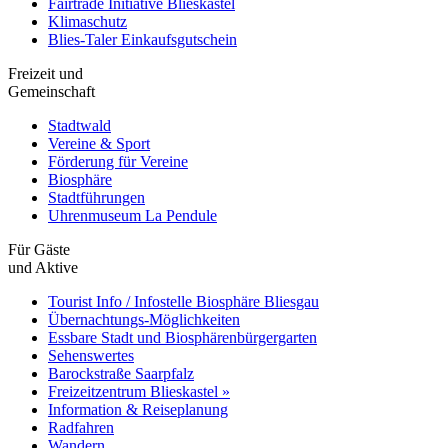
Fairtrade Initiative Blieskastel
Klimaschutz
Blies-Taler Einkaufsgutschein
Freizeit und
Gemeinschaft
Stadtwald
Vereine & Sport
Förderung für Vereine
Biosphäre
Stadtführungen
Uhrenmuseum La Pendule
Für Gäste
und Aktive
Tourist Info / Infostelle Biosphäre Bliesgau
Übernachtungs-Möglichkeiten
Essbare Stadt und Biosphärenbürgergarten
Sehenswertes
Barockstraße Saarpfalz
Freizeitzentrum Blieskastel »
Information & Reiseplanung
Radfahren
Wandern