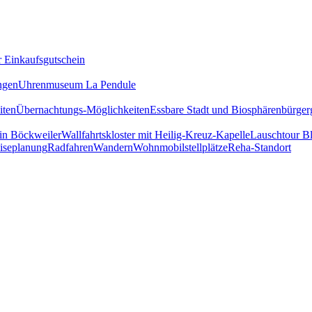
r Einkaufsgutschein
ngen
Uhrenmuseum La Pendule
iten
Übernachtungs-Möglichkeiten
Essbare Stadt und Biosphärenbürger
in Böckweiler
Wallfahrtskloster mit Heilig-Kreuz-Kapelle
Lauschtour Bl
iseplanung
Radfahren
Wandern
Wohnmobilstellplätze
Reha-Standort